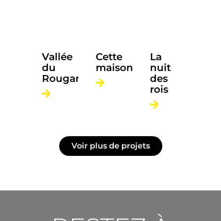
2023
•
2022
•
2020
•
Horror
Documentary
Drama
Vallée
Cette
La
du
maison
nuit
Rougarou
des
rois
Voir plus de projets