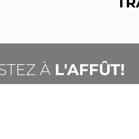
TR
STEZ À
L'AFFÛT!
ières nouvelles du Fonds des Talents! Inscrivez-v
ualités du Fonds et de ses talents émergents.