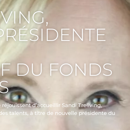
VING,
PRÉSIDENTE
IF DU FONDS
S
réjouissent d’accueillir Sandi Treliving,
s talents, à titre de nouvelle présidente du