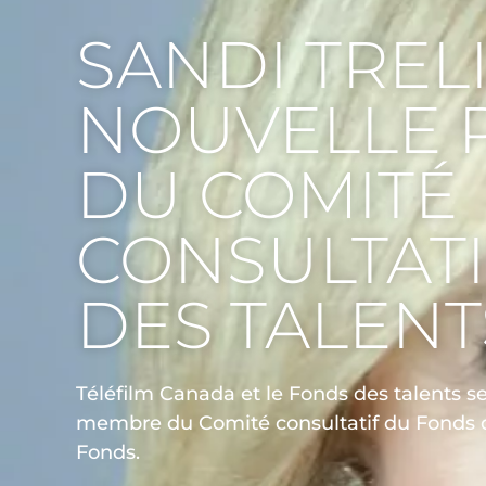
SANDI TRELI
NOUVELLE 
DU COMITÉ
CONSULTAT
DES TALENT
Téléfilm Canada et le Fonds des talents se 
membre du Comité consultatif du Fonds de
Fonds.