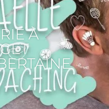
RIE À
GET
BERTAINE