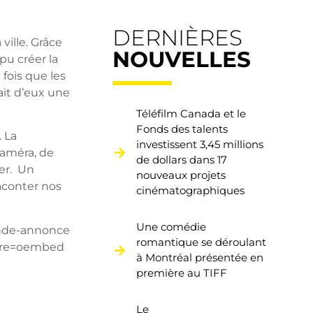
DERNIÈRES
ville. Grâce
NOUVELLES
u créer la
fois que les
ait d’eux une
Téléfilm Canada et le
Fonds des talents
 La
investissent 3,45 millions
caméra, de
de dollars dans 17
ier. Un
nouveaux projets
aconter nos
cinématographiques
Une comédie
ande-annonce
romantique se déroulant
ure=oembed
à Montréal présentée en
première au TIFF
Le