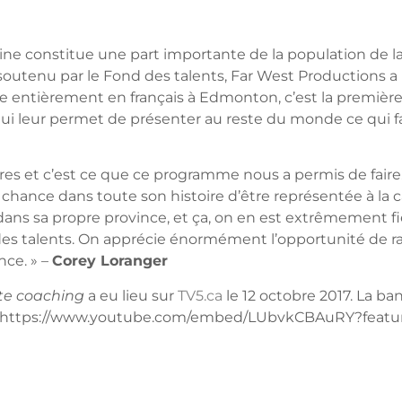
e constitue une part importante de la population de la 
tenu par le Fond des talents, Far West Productions a p
ée entièrement en français à Edmonton, c’est la première 
ui leur permet de présenter au reste du monde ce qui f
res et c’est ce que ce programme nous a permis de faire.
chance dans toute son histoire d’être représentée à la 
s, dans sa propre province, et ça, on en est extrêmement f
es talents. On apprécie énormément l’opportunité de r
nce. » –
Corey Loranger
ate coaching
a eu lieu sur
TV5.ca
le 12 octobre 2017. La b
https://www.youtube.com/embed/LUbvkCBAuRY?feat